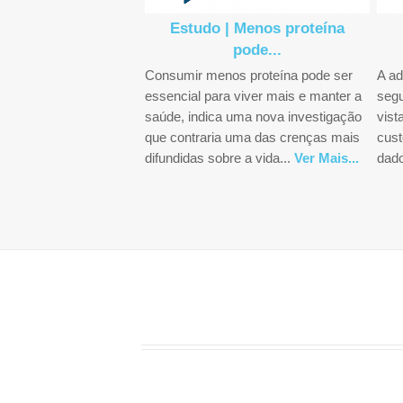
pecialidade ganha
Estudo | Menos proteína
espaço...
pode...
é de especialidade
Consumir menos proteína pode ser
A ad
idar-se como uma das
essencial para viver mais e manter a
segu
is dinâmicas do
saúde, indica uma nova investigação
vis
ebidas premium,
que contraria uma das crenças mais
cust
r um nicho artesanal
difundidas sobre a vida...
Ver Mais...
dado
um...
Ver Mais...
em.