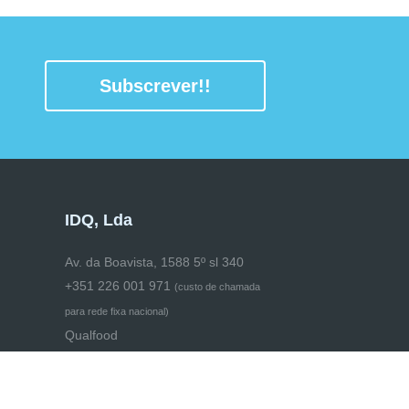
Subscrever!!
IDQ, Lda
Av. da Boavista, 1588 5º sl 340
+351 226 001 971
(
custo de chamada
para rede fixa nacional)
Qualfood
qualfood@idq.pt