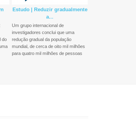
um
Estudo | Reduzir gradualmente
FAO lança progr
a...
para...
z
Um grupo internacional de
A Organização das Na
investigadores conclui que uma
para a Alimentação e a 
l do
redução gradual da população
(FAO) apresentou um 
 uma
mundial, de cerca de oito mil milhões
global para reforçar a 
para quatro mil milhões de pessoas
controlo de doenças...
ao longo dos...
Ver Mais...