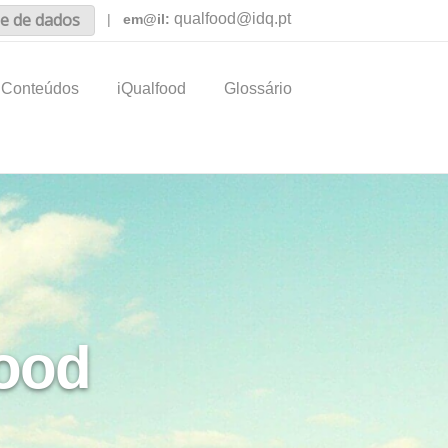
e de dados
qualfood@idq.pt
|
em@il:
Conteúdos
iQualfood
Glossário