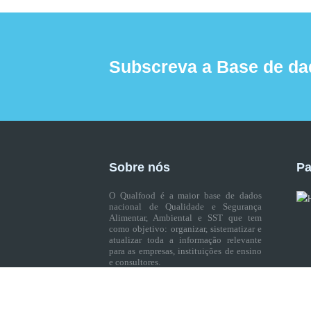
Subscreva a Base de da
Sobre nós
Pa
O Qualfood é a maior base de dados
nacional de Qualidade e Segurança
Alimentar, Ambiental e SST que tem
como objetivo: organizar, sistematizar e
atualizar toda a informação relevante
para as empresas, instituições de ensino
e consultores.