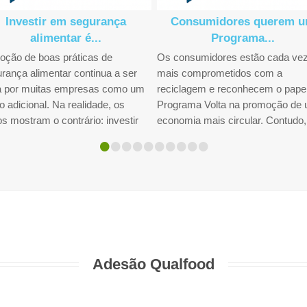
Investir em segurança
Consumidores querem 
alimentar é...
Programa...
oção de boas práticas de
Os consumidores estão cada ve
rança alimentar continua a ser
mais comprometidos com a
ta por muitas empresas como um
reciclagem e reconhecem o pape
o adicional. Na realidade, os
Programa Volta na promoção de
s mostram o contrário: investir
economia mais circular. Contudo,
•
•
•
•
•
•
•
•
•
•
..
Ver Mais...
para que o sistema...
Ver Mais...
Adesão Qualfood