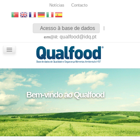
Notícias
Contacto
Inicio
Acesso à base de dados
|
Sobre nós
qualfood@idq.pt
em@il:
Conteúdos
iQualfood
Glossário
Bem-vindo ao Qualfood
Legislação Nacional e Comunitária