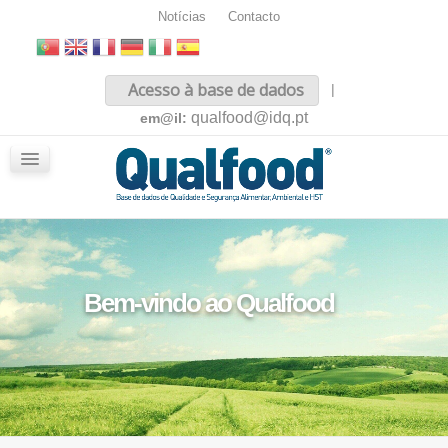
Notícias
Contacto
Inicio
Acesso à base de dados
|
Sobre nós
qualfood@idq.pt
em@il:
Conteúdos
iQualfood
Glossário
Bem-vindo ao Qualfood
Legislação Nacional e Comunitária