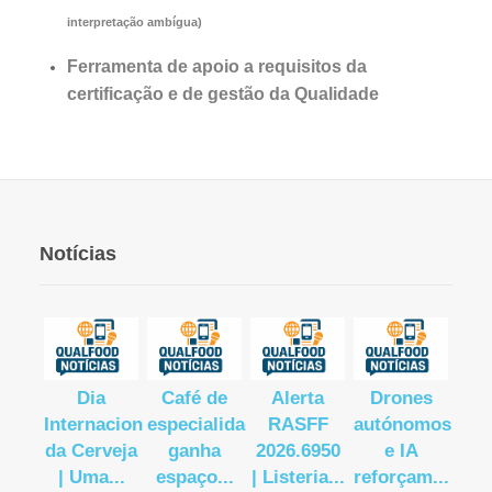
interpretação ambígua)
Ferramenta de apoio a requisitos da
certificação e de gestão da Qualidade
Notícias
lar
Dia
Café de
Alerta
Drones
Co
agens
Internacional
especialidade
RASFF
autónomos
Eu
u de
da Cerveja
ganha
2026.6950
e IA
des
...
| Uma...
espaço...
| Listeria...
reforçam...