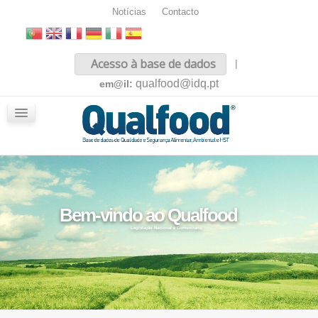
Notícias
Contacto
Inicio
Acesso à base de dados
|
Sobre nós
qualfood@idq.pt
em@il:
Conteúdos
iQualfood
Glossário
Bem-vindo ao Qualfood
Legislação Nacional e Comunitária