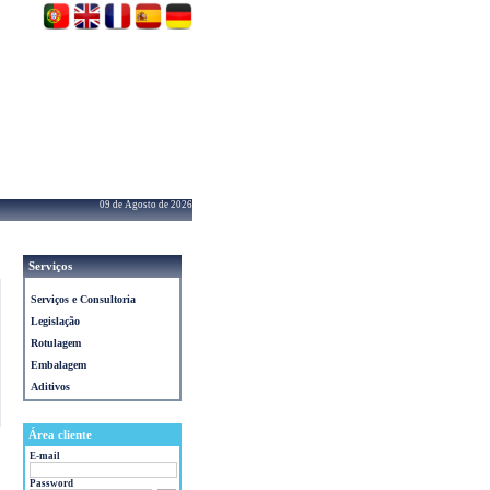
09 de Agosto de 2026
Serviços
Serviços e Consultoria
Legislação
Rotulagem
Embalagem
Aditivos
Área cliente
E-mail
Password