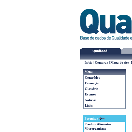
Início
|
Comprar
|
Mapa do site
|
Menu
Conteúdos
Formação
Glossário
Eventos
Notícias
Links
Pesquisar
Produto Alimentar
Microrganismo