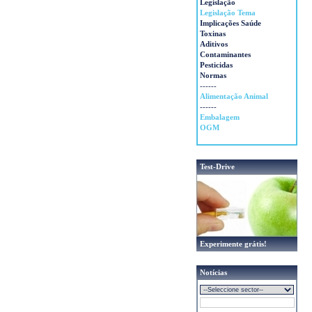
Legislação
Legislação Tema
Implicações Saúde
Toxinas
Aditivos
Contaminantes
Pesticidas
Normas
------
Alimentação Animal
------
Embalagem
OGM
Test-Drive
Experimente grátis!
Notícias