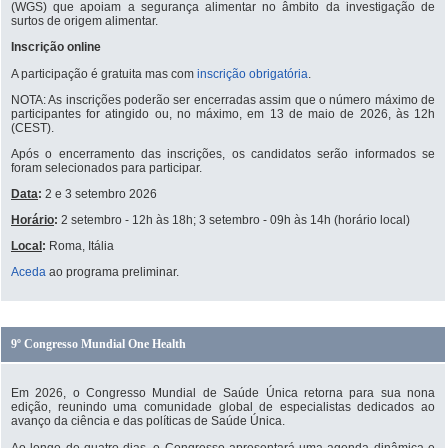
(WGS) que apoiam a segurança alimentar no âmbito da investigação de
surtos de origem alimentar.
Inscrição online
A participação é gratuita mas com
inscrição obrigatória
.
NOTA: As inscrições poderão ser encerradas assim que o número máximo de
participantes for atingido ou, no máximo, em 13 de maio de 2026, às 12h
(CEST).
Após o encerramento das inscrições, os candidatos serão informados se
foram selecionados para participar.
Data
:
2 e 3 setembro 2026
Horário
:
2 setembro - 12h às 18h; 3 setembro - 09h às 14h (horário local)
Local
:
Roma, Itália
Aceda
ao programa preliminar.
9º Congresso Mundial One Health
Em 2026, o Congresso Mundial de Saúde Única retorna para sua nona
edição, reunindo uma comunidade global de especialistas dedicados ao
avanço da ciência e das políticas de Saúde Única.
Ao longo de quatro dias, o Congresso apresentará uma agenda dinâmica e