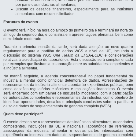
partilha de dados WGS, de forma a permitir uma compreensão clara
por parte das indústrias alimentares;
Discutir os desafios financeiros, especialmente para as indústrias
alimentares com recursos limitados.
Estrutura do evento
O evento terá início na hora do almoço do primeiro dia e terminará na hora do
almoço do segundo dia, e consistirá em apresentações plenárias, bem como
num debate moderado.
Durante a primeira sessão da tarde, será dada atenção ao novo quadro
regulamentar para a partilha de dados WGS a nível da UE, incluindo a
discussão do sistema WGS
One Health da EFSA-ECDC
e considerações
relativas à acreditação de laboratórios. Esta discussão será complementada
por exemplos que ilustram a colaboração entre as autoridades competentes e
a indústria alimentar.
Na manhã seguinte, a agenda concentrar-se-á no papel fundamental da
indústria alimentar como principal detentora de dados. Apresentações de
representantes da indústria alimentar abordarão experiências práticas, bem
como desafios regulatórios e técnicos e implicações financeiras. O evento
será encerrado com um painel de discussão moderado, com a participação
de autoridades competentes e representantes da indústria, com o objetivo de
identificar oportunidades, desafios e principais conclusões sobre a partilha e
o uso de dados de sequenciamento de genoma completo (WGS).
Quem deve participar?
O evento destina-se a representantes das indústrias alimentares, autoridades
competentes, instituições da UE e nacionais, laboratórios de referência,
associações da indústria alimentar e outras partes interessadas com
experiência ou interesse em dados de sequenciamento de genoma completo