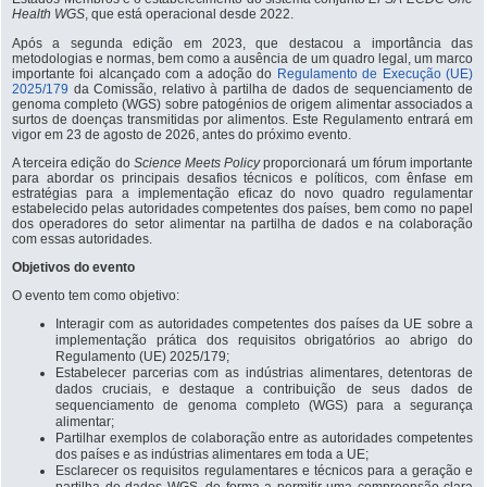
Health WGS
, que está operacional desde 2022.
Após a segunda edição em 2023, que destacou a importância das
metodologias e normas, bem como a ausência de um quadro legal, um marco
importante foi alcançado com a adoção do
Regulamento de Execução (UE)
2025/179
da Comissão, relativo à partilha de dados de sequenciamento de
genoma completo (WGS) sobre patogénios de origem alimentar associados a
surtos de doenças transmitidas por alimentos. Este Regulamento entrará em
vigor em 23 de agosto de 2026, antes do próximo evento.
A terceira edição do
Science Meets Policy
proporcionará um fórum importante
para abordar os principais desafios técnicos e políticos, com ênfase em
estratégias para a implementação eficaz do novo quadro regulamentar
estabelecido pelas autoridades competentes dos países, bem como no papel
dos operadores do setor alimentar na partilha de dados e na colaboração
com essas autoridades.
Objetivos do evento
O evento tem como objetivo:
Interagir com as autoridades competentes dos países da UE sobre a
implementação prática dos requisitos obrigatórios ao abrigo do
Regulamento (UE) 2025/179;
Estabelecer parcerias com as indústrias alimentares, detentoras de
dados cruciais, e destaque a contribuição de seus dados de
sequenciamento de genoma completo (WGS) para a segurança
alimentar;
Partilhar exemplos de colaboração entre as autoridades competentes
dos países e as indústrias alimentares em toda a UE;
Esclarecer os requisitos regulamentares e técnicos para a geração e