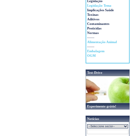
Legislação
Legislação Tema
Implicações Saúde
Toxinas
Aditivos
Contaminantes
Pesticidas
Normas
------
Alimentação Animal
------
Embalagem
OGM
Test-Drive
Experimente grátis!
Notícias