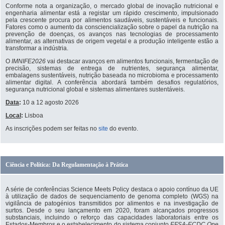
Conforme nota a organização, o mercado global de inovação nutricional e
engenharia alimentar está a registar um rápido crescimento, impulsionado
pela crescente procura por alimentos saudáveis, sustentáveis e funcionais.
Fatores como o aumento da consciencialização sobre o papel da nutrição na
prevenção de doenças, os avanços nas tecnologias de processamento
alimentar, as alternativas de origem vegetal e a produção inteligente estão a
transformar a indústria.
O
IMNIFE2026
vai destacar avanços em alimentos funcionais, fermentação de
precisão, sistemas de entrega de nutrientes, segurança alimentar,
embalagens sustentáveis, nutrição baseada no microbioma e processamento
alimentar digital. A conferência abordará também desafios regulatórios,
segurança nutricional global e sistemas alimentares sustentáveis.
Data
:
10 a 12 agosto 2026
Local
:
Lisboa
As inscrições podem ser feitas no
site
do evento.
Ciência e Política: Da Regulamentação à Prática
A série de conferências Science Meets Policy destaca o apoio contínuo da UE
à utilização de dados de sequenciamento de genoma completo (WGS) na
vigilância de patogénios transmitidos por alimentos e na investigação de
surtos. Desde o seu lançamento em 2020, foram alcançados progressos
substanciais, incluindo o reforço das capacidades laboratoriais entre os
Estados-Membros e o estabelecimento do sistema conjunto
EFSA-ECDC One