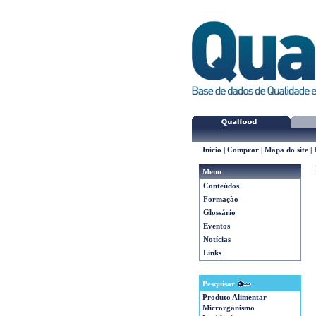
Início
|
Comprar
|
Mapa do site
|
Menu
Conteúdos
Formação
Glossário
Eventos
Notícias
Links
Pesquisar
Produto Alimentar
Microrganismo