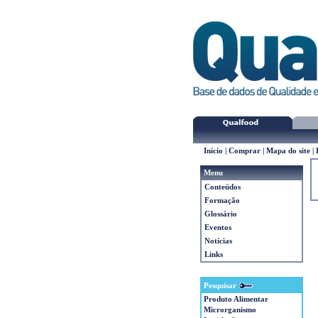
Início
|
Comprar
|
Mapa do site
|
Menu
Conteúdos
Formação
Glossário
Eventos
Notícias
Links
Pesquisar
Produto Alimentar
Microrganismo