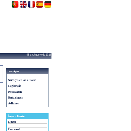
08 de Agosto de 2026
Serviços
Serviços e Consultoria
Legislação
Rotulagem
Embalagem
Aditivos
Área cliente
E-mail
Password