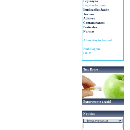
Legislação
Legislação Tema
Implicações Saúde
Toxinas
Aditivos
Contaminantes
Pesticidas
Normas
------
Alimentação Animal
------
Embalagem
OGM
Test-Drive
Experimente grátis!
Notícias