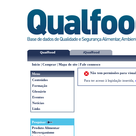
Início
|
Comprar
|
Mapa do site
|
Fale connosco
Não tem permissões para visual
Menu
Conteúdos
Para ter acesso à legislação inserida,
Formação
Glossário
Eventos
Notícias
Links
Pesquisar
Produto Alimentar
Microrganismo