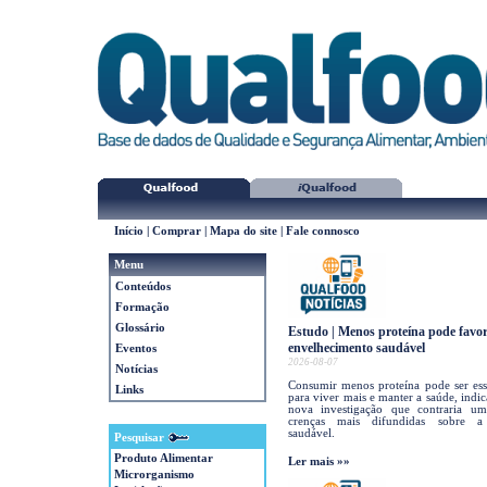
Início
|
Comprar
|
Mapa do site
|
Fale connosco
Menu
Conteúdos
Formação
Glossário
Estudo | Menos proteína pode favor
envelhecimento saudável
Eventos
2026-08-07
Notícias
Consumir menos proteína pode ser ess
Links
para viver mais e manter a saúde, indi
nova investigação que contraria u
crenças mais difundidas sobre a
saudável.
Pesquisar
Produto Alimentar
Ler mais »»
Microrganismo