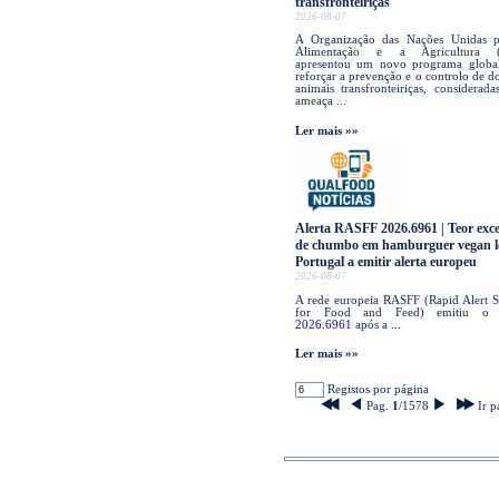
transfronteiriças
2026-08-07
A Organização das Nações Unidas p
Alimentação e a Agricultura 
apresentou um novo programa globa
reforçar a prevenção e o controlo de d
animais transfronteiriças, considerad
ameaça ...
Ler mais »»
Alerta RASFF 2026.6961 | Teor exce
de chumbo em hamburguer vegan l
Portugal a emitir alerta europeu
2026-08-07
A rede europeia RASFF (Rapid Alert 
for Food and Feed) emitiu 
2026.6961
após a ...
Ler mais »»
Registos por página
Pag.
1
/1578
Ir p