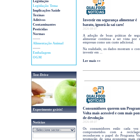
Legislação
Legislação Tema
Implicações Saúde
Toxinas
Investir em segurança alimentar é
Aditivos
barato, ignorá-la sai caro!
Contaminantes
2026-08-07
Pesticidas
Normas
A adoção de boas práticas de segu
------
alimentar continua a ser vista por 
empresas como um custo adicional.
Alimentação Animal
------
Na realidade, os dados mostram o cont
investir em ...
Embalagem
OGM
Ler mais »»
Test-Drive
Consumidores querem um Progra
Experimente grátis!
Volta mais acessível e com mais pon
de devolução
2026-08-07
Notícias
Os consumidores estão cada vez
comprometidos com a recicla
reconhecem o papel do Programa Vo
promoção de uma economia mais cir