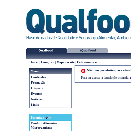
Início
|
Comprar
|
Mapa do site
|
Fale connosco
Não tem permissões para visual
Menu
Conteúdos
Para ter acesso à legislação inserida,
Formação
Glossário
Eventos
Notícias
Links
Pesquisar
Produto Alimentar
Microrganismo